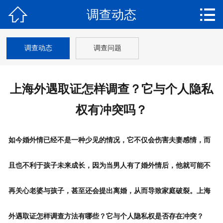


调查动态
网站首页

关于我们
调查动态
调查问题
调查业务
上海外遇取证怎样调查？它与个人隐私
调查新闻
权有冲突吗？
调查案例
调查保密
如今
婚外情
已经不是一种少见的情况，它不仅会伤害夫妻感情，而
调查流程
且也不利于孩子未来成长，因为当男人有了婚外情后，他就可能不
调查收费
再关心老婆与孩子，甚至还会提出离婚，从而导致家庭破裂。上海
联系我们
外遇取证怎样调查方法有哪些？它与个人隐私权是否存在冲突？