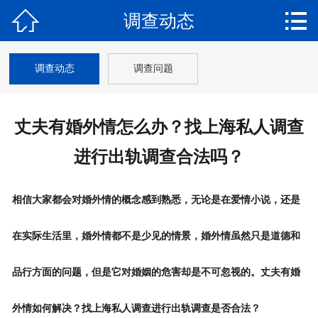


调查动态
网站首页

关于我们
调查动态
调查问题
调查业务
丈夫有婚外情怎么办？找上海私人调查
调查新闻
进行出轨调查合法吗？
调查案例
调查保密
相信大家都会对婚外情的概念感到熟悉，无论是在爱情小说，还是
调查流程
在实际生活里，婚外情都不是少见的情景，婚外情虽然只是道德和
调查收费
品行方面的问题，但是它对婚姻的危害却是不可忽视的。丈夫有婚
联系我们
外情如何解决？找上海私人调查进行
出轨调查
是否合法？