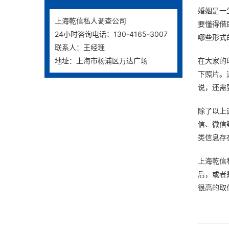
婚姻是一
上海乾信私人调查公司
要懂得借
24小时咨询电话：130-4165-3007
哪些形式
联系人：王经理
地址：上海市杨浦区万达广场
在大家的
下照片。
说，还需
除了以上
信、微信
类信息存
上海乾信
后，或者
很高的取