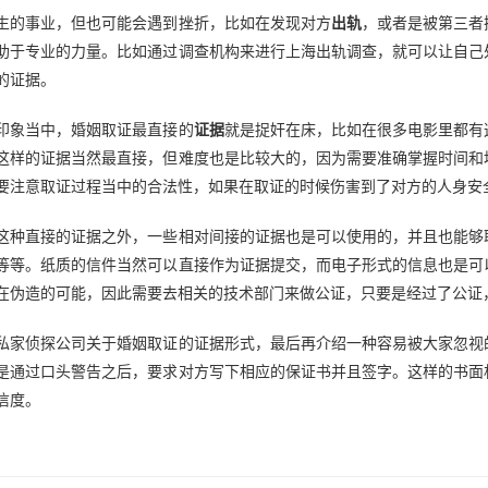
生的事业，但也可能会遇到挫折，比如在发现对方
出轨
，或者是被第三者
助于专业的力量。比如通过调查机构来进行上海出轨调查，就可以让自己
的证据。
印象当中，婚姻取证最直接的
证据
就是捉奸在床，比如在很多电影里都有
这样的证据当然最直接，但难度也是比较大的，因为需要准确掌握时间和
要注意取证过程当中的合法性，如果在取证的时候伤害到了对方的人身安
这种直接的证据之外，一些相对间接的证据也是可以使用的，并且也能够
等等。纸质的信件当然可以直接作为证据提交，而电子形式的信息也是可
在伪造的可能，因此需要去相关的技术部门来做公证，只要是经过了公证
私家侦探公司关于婚姻取证的证据形式，最后再介绍一种容易被大家忽视
是通过口头警告之后，要求对方写下相应的保证书并且签字。这样的书面
信度。